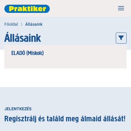
Főoldal
Állásaink
Állásaink
ELADÓ (Miskolc)
Terület: Áruházi munkatárs
Megnézem
JELENTKEZÉS
Regisztrálj és találd meg álmaid állását!