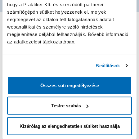
hogy a Praktiker Kft. és szerződött partnerei
számítógépén sütiket helyezzenek el, melyek
segítségével az oldalon tett látogatásának adatait
webanalitikai és személyre szóló hirdetések
Gyakori kérdések
megjelenítése céljából felhasználják. Bővebb információ
az adatkezelési tájékoztatóban.
Kik jelentkezhetnek állásra a Praktikernél?
Beállítások
Mindenki, aki rendelkezik a szükséges képesítéssel és
Milyen típusú álláslehetőségeket kínál a Praktiker?
megfelel a munkakör követelményeinek.
Összes süti engedélyezése
Teljes munkaidős, részmunkaidős és gyakornoki
Hogyan tudok jelentkezni egy állásra?
pozíciók.
A jelentkezés a karrier oldalunkon keresztül történik.
Testre szabás
Mennyi idő alatt várható válasz a jelentkezés után?
Keresd meg a megfelelő pozíciót, és töltsd ki az online
jelentkezési űrlapot.
Általában 1-2 héten belül válaszolunk a
Kizárólag az elengedhetetlen sütiket használja
Milyen típusú interjúkra számíthatok?
jelentkezésekre.