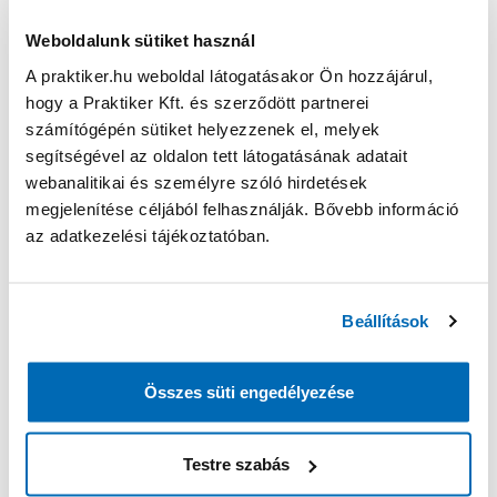
Precíz munkavégzés
Weboldalunk sütiket használ
Monotontűrő képesség
A praktiker.hu weboldal látogatásakor Ön hozzájárul,
hogy a Praktiker Kft. és szerződött partnerei
számítógépén sütiket helyezzenek el, melyek
segítségével az oldalon tett látogatásának adatait
Adminisztrátor
webanalitikai és személyre szóló hirdetések
Terület: Áruházi munkatárs
megjelenítése céljából felhasználják. Bővebb információ
Helyszín: Veszprém
az adatkezelési tájékoztatóban.
Jelentkezem
Beállítások
Jelentkezésem elküldésével hozzájárulok ahhoz, hogy
személyes adataimat a PRAKTIKER Zrt. az
adatkezelési
Összes süti engedélyezése
tájékoztatóban
megjelölt célból és feltételekkel kezelje.
Testre szabás