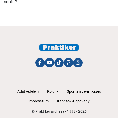
során?
tájékozódhatsz.
Lépj kapcsolatba velünk a
jobhu@praktiker.hu
email
címen és mond el milyen problémát tapasztaltál.
Adatvédelem
Rólunk
Spontán Jelentkezés
Impresszum
Kapcsok Alapítvány
© Praktiker áruházak 1998 - 2026