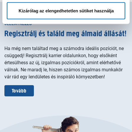
Kizárólag az elengedhetetlen sütiket használja
JELENTKEZÉS
Regisztrálj és találd meg álmaid állását!
Ha még nem találtad meg a számodra ideális pozíciót, ne
csüggedj! Regisztrálj karrier oldalunkon, hogy elsőként
értesülhess az új, izgalmas pozíciókról, amint elérhetővé
válnak. Ne maradj le, hiszen számos izgalmas munkakör
vár rád egy lendületes és inspiráló környezetben!
Tovább