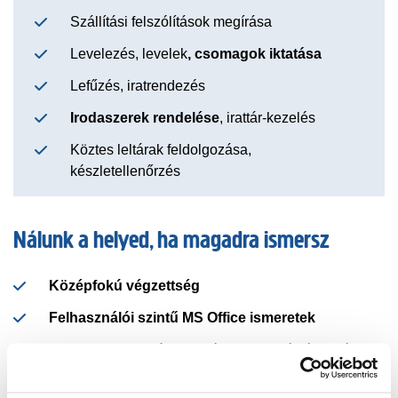
Szállítási felszólítások megírása
Levelezés, levelek
, csomagok iktatása
Lefűzés, iratrendezés
Irodaszerek rendelése
, irattár-kezelés
Köztes leltárak feldolgozása,
készletellenőrzés
Nálunk a helyed, ha magadra ismersz
Középfokú végzettség
Felhasználói szintű MS Office ismeretek
Gyors gondolkodás, problémamegoldó képesség
Terhelhetőség
, kitartás