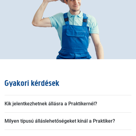
Gyakori kérdések
Kik jelentkezhetnek állásra a Praktikernél?
Mindenki, aki rendelkezik a szükséges képesítéssel és
Milyen típusú álláslehetőségeket kínál a Praktiker?
megfelel a munkakör követelményeinek.
Teljes munkaidős, részmunkaidős és gyakornoki