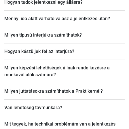
Hogyan tudok jelentkezni egy állásra?
pozíciók.
A jelentkezés a karrier oldalunkon keresztül történik.
Mennyi idő alatt várható válasz a jelentkezés után?
Keresd meg a megfelelő pozíciót, és töltsd ki az online
jelentkezési űrlapot.
Általában 1-2 héten belül válaszolunk a
Milyen típusú interjúkra számíthatok?
jelentkezésekre.
Lehetőség van telefonos, online és személyes
Hogyan készüljek fel az interjúra?
interjúkra is, pozíciótól függően.
Ismerd meg a cégünket és a pozíció részleteit. Legyél
Milyen képzési lehetőségek állnak rendelkezésre a
készen arra, hogy beszélj a tapasztalataidról és arról,
munkavállalók számára?
miért szeretnél a Praktikernél dolgozni.
Számos képzési programunk van, amelyek segítenek a
Milyen juttatásokra számíthatok a Praktikernél?
szakmai fejlődésben és a karrier előrehaladásában.
Minden hónap utolsó munkanapján érkező fix fizetés,
Van lehetőség távmunkára?
egészségügyi juttatások, dolgozói kedvezmények és
még sok más.
Bizonyos pozíciók esetében van lehetőség
Mit tegyek, ha technikai problémám van a jelentkezés
távmunkára, a részletekről az adott álláshirdetésben