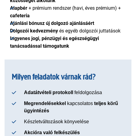
közösséget alkotunk
Alapbér
+ prémium rendszer (havi, éves prémium) +
cafeteria
Ajánlási bónusz új dolgozó ajánlásáért
Dolgozói kedvezmény
és egyéb dolgozói juttatások
Ingyenes jogi, pénzügyi és egészségügyi
tanácsadással
támogatunk
Milyen feladatok várnak rád?
Adatátvételi protokoll
feldolgozása
Megrendelésekkel
kapcsolatos
teljes körű
ügyintézés
Készletváltozások könyvelése
Akcióra való felkészülés